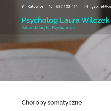
Katowice
697 103 411
gabinet@ps
Psycholog Laura Wilczek
Katowicki Insytut Psychoterapii
Choroby somatyczne