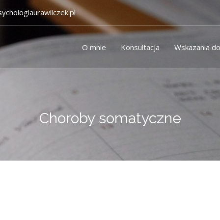
ychologlaurawilczek.pl
O mnie
Konsultacja
Wskazania do 
Choroby somatyczne