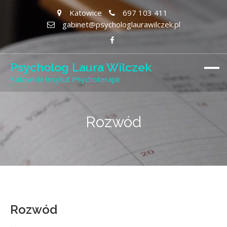
Katowice
697 103 411
gabinet@psychologlaurawilczek.pl
Psycholog Laura Wilczek
Katowicki Insytut Psychoterapii
Rozwód
Rozwód